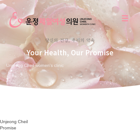
당신의 건강, 우리의 약속
Your Health, Our Promise
Unjeong Cheil women's clinic
Unjeong Cheil
Promise